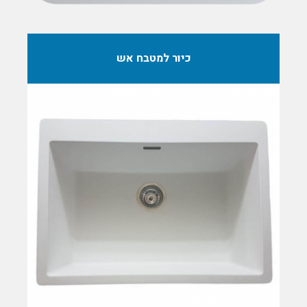
כיור למטבח אש