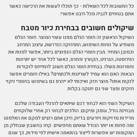
כל התשובות לכל השאלות - כך תוכלו לעשות את הרכישה כאשר
אתם בטוחים לגביה מכל היבט אפשרי.
שיקולים חשובים בבחירת כיור מטבח
השיקול הראשון זה חומר הגלם ממנו עשוי המוצר. חומר הגלם
משפיע על נוחות השימוש, התחזוקה הנדרשת, עיצוב המרחב
וכמובן המחיר. מבין חומרי הגלם הנפוצים ביותר, אפשר למנות את
הנירוסטה, הגרניט, הקוורץ והחרס, כאשר לכל אחד יש יתרונות
וחסרונות משלו. בבחירת חומר הגלם חשוב להתייחס לנקודות
הבאות: האם הוא עמיד לשריטות ולכתמים? באילו חומרים אפשר
לנקות אותו? מוצר חזק ואיכותי לא ייהרס גם בשימוש בחומרי ניקוי
חזקים ומצד שני גם יתנקה בקלות.
השיקול השני הוא לבחור דגם שיתאים להרגלי העבודה שלכם
מבחינת גודל, עומק ומיקום. הולכים לבחור רק אחרי שלוקחים
מדידות מדויקות ויודעים בדיוק היכן אתם רוצים למקם את האלמנט
ומה פחות או יותר הגודל שאתם מחפשים. קחו בחשבון שבחלק מן
המקומות יש אפשרות לייצור בהתאמה אישית לפי מידות, כך שגם