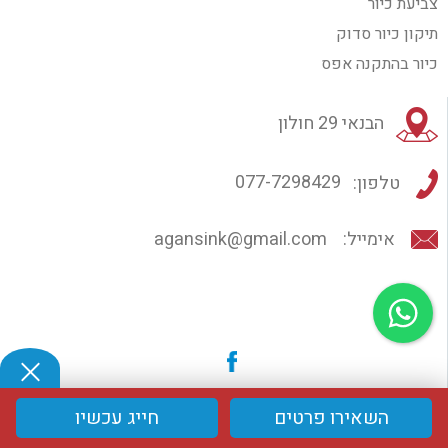
צביעת כיור
תיקון כיור סדוק
כיור בהתקנה אפס
הבנאי 29 חולון
טלפון:
077-7298429
אימייל:
agansink@gmail.com
השאירו פרטים
חייג עכשיו