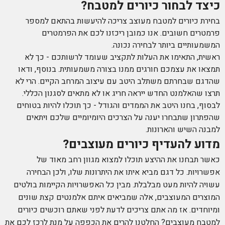
כיצד לבחור כיורים למטבח?
בחירת כיורים למטבח מעוצב צריכה להיעשות בהתאם למספר
פרמטרים חשובים. אנו כמובן ריכזנו לכם את הפרמטרים
המשמעותיים ביותר לבחירה נכונה.
ראשית, התאימו את העלות לתקציב שעומד לרשותכם - כך לא
תמצאו את עצמכם חורגים ממנו בצורה משמעותית. בנוסף, ודאו
שהדגם שבחרתם משתלב היטב עם עיצוב המרחב הקיים. הרי לא
תרצו שהאלמנט החדש ייראה חריג או לא מתאים לסגנון הכללי.
לבסוף, בחנו היטב את הממדים והגודל - כך תוכלו להיות בטוחים
שהפתרון שתבחרו יענה על הצרכים היומיומיים שלכם ויתאים
למבנה השיש והארונות.
מדוע להעדיף כיורים מעוצבים?
כאשר תבחנו את ההיצע תוכלו למצוא מגוון רחב מאוד של
אפשרויות. כל דגם מביא איתו את היתרונות שלו, ולכן הבחירה
עשויה להיות מעט מבלבלת. מבין כל האפשרויות הקיימות בולטים
המוצרים המעוצבים, אלה שמביאים איתם אלמנטים קצת שונים
ומיוחדים. אז מה אתם צריכים לדעת לפני שאתם רוכשים כיורים
למטבח מעוצבים? החלטנו להרים את הכפפה על מנת לרכז לכם את