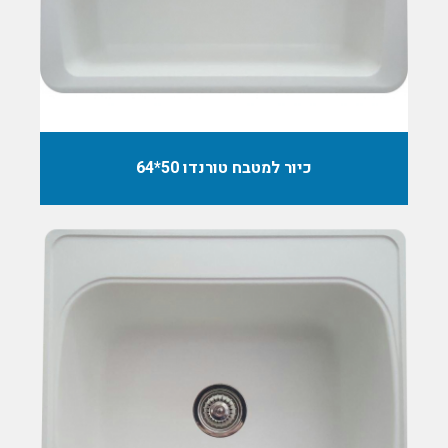
כיור למטבח טורנדו 50*64