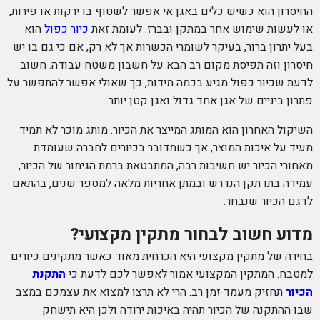
החיסרון הוא כשיש כלים באגן אי אפשר לשטוף בו ירקות או פירות,
או לעשות שימוש אחר במתקן ובברז. לעומת זאת
כיור כפול
הוא
בעל יתרון ברור, בעיקר לשומרי הכשרות אך לא רק, אם כי גם בו יש
חיסרון וזה תפיסת מקום רב הבא על חשבון משטח עבודה. חשוב
לדעת שכיור כפול מגיע בכמה מידות, כך שאולי אפשר להתפשר על
פתרון ביניים של אגן אחד גדול ואגן קטן יותר.
השיקול האחרון הוא המותג המייצר את הכיור. מותג מוכר לא תמיד
מעיד על איכות המוצר, אך כשמדובר בכיורים לחברה שעומדת
מאחורי הכיור יש חשיבות רבה, המתבטאת ברמת הגימור של הכיור,
עמידה בתו תקן הנדרש ובמתן אחריות מלאה למספר שנים, בהתאם
לדגם הכיור שנבחר.
מדוע חשוב לבחור מתקין מקצועי?
בחירה של מתקין מקצועי היא הכרחית מאוד כאשר מתקינים כיורים
למטבח. המתקין המקצועי אמור לאפשר לכם לדעת כי
התקנת
הכיור
תחזיק מעמד זמן רב. הרי לא תרצו למצוא את עצמכם במצב
שבו ההתקנה של הכיור תהיה באיכות ירודה ולכן היא תישחק