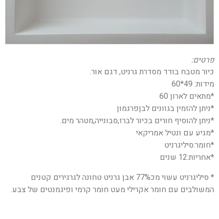
פרטים:
כיור מטבח בודד מסדרת גרניט, דגם אור.
מידות: 49*60
*מתאים לארון 60
*ניתן להזמין בגוונים לבןפרגמון
*ניתן להוסיף חורים בכיור לברז,סבונייה,מטהר מים.
*מגיע עם ונטיל אמריקאי
*חומר:סיליגרניט
*אחריות:12 שנים
* סיליגרניט עשוי מכ77% אבן גרניט טחונה לגרגירים קטנים
המשולבים עם חומר אקרילי מעט חומר קרמי ופיגמנטים של צבע.