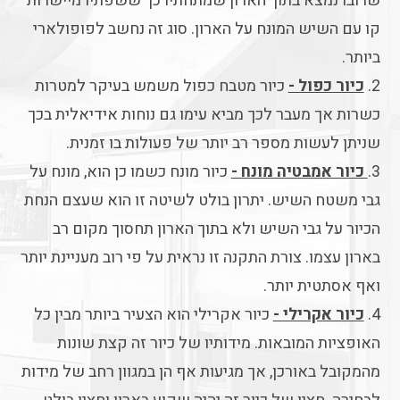
שרובו נמצא בתוך הארון שמתחתיו כך ששפתיו מיישרות
קו עם השיש המונח על הארון. סוג זה נחשב לפופולארי
ביותר.
2.
כיור כפול -
כיור מטבח כפול משמש בעיקר למטרות
כשרות אך מעבר לכך מביא עימו גם נוחות אידיאלית בכך
שניתן לעשות מספר רב יותר של פעולות בו זמנית.
3.
כיור אמבטיה מונח -
כיור מונח כשמו כן הוא, מונח על
גבי משטח השיש. יתרון בולט לשיטה זו הוא שעצם הנחת
הכיור על גבי השיש ולא בתוך הארון תחסוך מקום רב
בארון עצמו. צורת התקנה זו נראית על פי רוב מעניינת יותר
ואף אסתטית יותר.
4.
כיור אקרילי -
כיור אקרילי הוא הצעיר ביותר מבין כל
האופציות המובאות. מידותיו של כיור זה קצת שונות
מהמקובל באורכן, אך מגיעות אף הן במגוון רחב של מידות