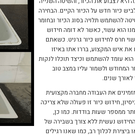
 היא לצבוע את הכיור, והשיטה השנייה
ביש כיור חדש על הכיור הקיים. הבחירה
יטה להשתמש תלויה בסוג הכיור ובחומר
נו הוא עשוי, כאשר לא דומה חידוש
שוי חרס לחידוש כיור גרניט. כשאתם
 את איש המקצוע, בררו אתו באיזו
הוא עומד להשתמש וכיצד תוכלו לנקות
ר המחודש ולשמור עליו במצב טוב
לאורך שנים.
מינים את העבודה מחברה מקצועית
סיון, חידוש כיור זו פעולה שלא צריכה
תר ממספר שעות בודדות. כמו כן,
חידוש נעשית ללא צורך בשבירה של
 ביצירת לכלוך רב, כמו שאנו רגילים