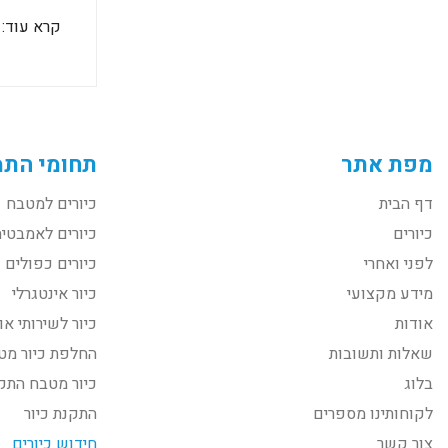
קרא עוד:
מפת אתר
תחומי התמ
דף הבית
כיורים למטבח
כיורים
כיורים לאמבטיה
לפני ואחרי
כיורים כפולים
מידע מקצועי
כיור אינטגרלי
אודות
כיור לשירותי או
שאלות ותשובות
החלפת כיור מט
בלוג
כיור מטבח התק
לקוחותינו מספרים
התקנת כיור
צור קשר
חידוש כיורים