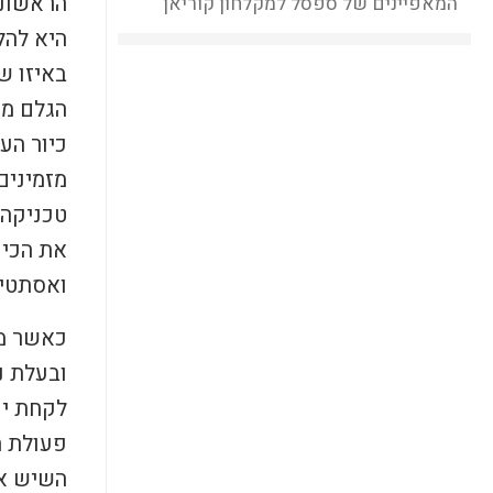
הראשונה
המאפיינים של ספסל למקלחון קוריאן
היא להל
באיזו ש
הגלם ממ
כיור הע
מזמינים
טכניקה 
את הכיו
ואסתטי 
כאשר מז
ובעלת ני
לקחת יו
פעולת ה
השיש או