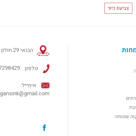
צביעת כיור
חות
הבנאי 29 חולון
טלפון:
7298429
אימייל:
gansink@gmail.com
רחים
בח
נה שטוחה