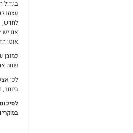
בגדול ה
עצמו לע
לחדש,
אם יש ל
אוטו חד
כמובן ש
שווה את
לכן אצל
ביותר, ו
לסיכום,
במקרים 