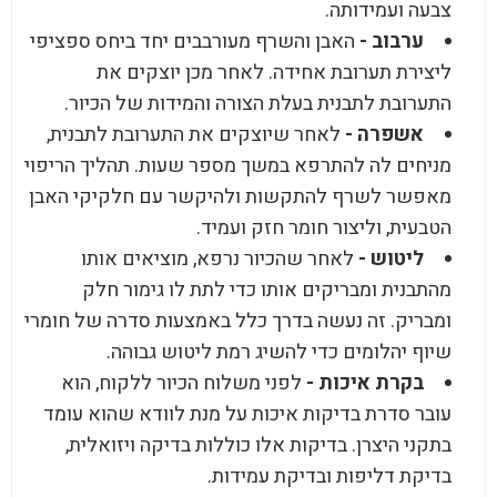
צבעה ועמידותה.
ערבוב -
האבן והשרף מעורבבים יחד ביחס ספציפי
ליצירת תערובת אחידה. לאחר מכן יוצקים את
התערובת לתבנית בעלת הצורה והמידות של הכיור.
אשפרה -
לאחר שיוצקים את התערובת לתבנית,
מניחים לה להתרפא במשך מספר שעות. תהליך הריפוי
מאפשר לשרף להתקשות ולהיקשר עם חלקיקי האבן
הטבעית, וליצור חומר חזק ועמיד.
ליטוש -
לאחר שהכיור נרפא, מוציאים אותו
מהתבנית ומבריקים אותו כדי לתת לו גימור חלק
ומבריק. זה נעשה בדרך כלל באמצעות סדרה של חומרי
שיוף יהלומים כדי להשיג רמת ליטוש גבוהה.
בקרת איכות -
לפני משלוח הכיור ללקוח, הוא
עובר סדרת בדיקות איכות על מנת לוודא שהוא עומד
בתקני היצרן. בדיקות אלו כוללות בדיקה ויזואלית,
בדיקת דליפות ובדיקת עמידות.