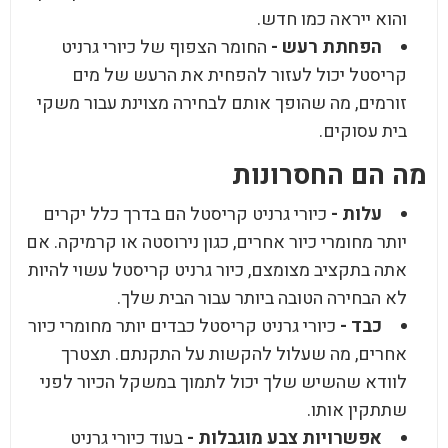
והוא ייראה כמו חדש.
הפחתת רעש -
החומר הצפוף של כיורי גרניט
קריסטל יכול לעזור להפחית את הרעש של מים
זורמים, מה שהופך אותם לבחירה מצוינת עבור משקי
בית עסוקים.
מה הם החסרונות
עלות -
כיורי גרניט קריסטל הם בדרך כלל יקרים
יותר מחומרי כיור אחרים, כגון נירוסטה או קרמיקה. אם
אתה בתקציב מצומצם, כיור גרניט קריסטל עשוי להיות
לא הבחירה הטובה ביותר עבור הבית שלך.
כבד -
כיורי גרניט קריסטל כבדים יותר מחומרי כיור
אחרים, מה שעלול להקשות על התקנתם. תצטרך
לוודא שהשיש שלך יכול לתמוך במשקל הכיור לפני
שתתקין אותו.
אפשרויות צבע מוגבלות -
בעוד כיורי גרניט