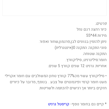
פרטים:
כיור רחצה דגם נחל
מידות 44*55
ניתן להזמין בגוונים לבן,פרגמון,שחור ואפור.
סוגי התקנה: התקנה 0(אינטגרלית)
התקנה שטוחה.
חומר:סיליגרניט, סיליקוורץ.
אחריות: גרניט 12 שנים קוורץ 5 שנים.
• סיליקוורץ עשוי מכ77% קוורץ טחון המשולבים עם חומר אקרילי
מעט חומר קרמי ופיגמנטים של צבע. . בנוסף, מדובר על כיורים
חזקים ביותר אך רגישים להכתמה ולשריטות.
* קיים גם בחומר נוסף-
קריסטל גרניט